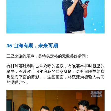
05 
山海有期，未来可期
三亚之旅的尾声，是镜头定格的无数美好瞬间：
有排球赛胜利时击掌欢呼的雀跃，有晚宴举杯时眼里的
星光，有沙滩上追逐浪花的肆意身影，更有晨曦中并肩
眺望海平面的剪影……这些画面，将沉淀为极验人共同
的温暖记忆。