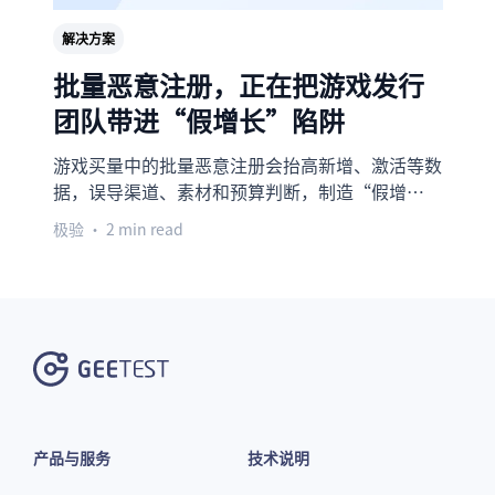
解决方案
批量恶意注册，正在把游戏发行
团队带进“假增长”陷阱
游戏买量中的批量恶意注册会抬高新增、激活等数
据，误导渠道、素材和预算判断，制造“假增
长”。这些假账号还会继续影响留存、付费、LTV
极验
• 2 min read
和风控，拖偏整条发行链路。解决这类问题的关
键，是在入口前先识别真实用户、拦截机器流量，
让增长回到真实数据上。
产品与服务
技术说明