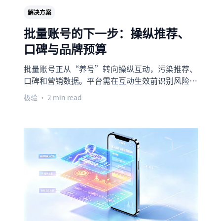
解决方案
批量账号的下一步：操纵推荐、
口碑与品牌预算
批量账号正从“养号”转向操纵互动，污染推荐、
口碑和营销数据。平台需在互动生效前识别风险，
拦截虚假评论、弹幕和福利套利，守住真实用户信
极验
• 2 min read
号。